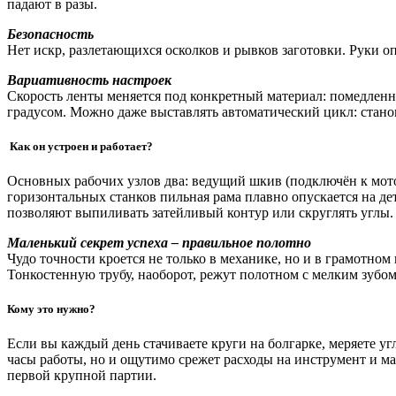
падают в разы.
Безопасность
Нет искр, разлетающихся осколков и рывков заготовки. Руки оп
Вариативность настроек
Скорость ленты меняется под конкретный материал: помедленне
градусом. Можно даже выставлять автоматический цикл: станок 
Как он устроен и работает?
Основных рабочих узлов два: ведущий шкив (подключён к мотору
горизонтальных станков пильная рама плавно опускается на д
позволяют выпиливать затейливый контур или скруглять углы.
Маленький секрет успеха – правильное полотно
Чудо точности кроется не только в механике, но и в грамотно
Тонкостенную трубу, наоборот, режут полотном с мелким зубом
Кому это нужно?
Если вы каждый день стачиваете круги на болгарке, меряете у
часы работы, но и ощутимо срежет расходы на инструмент и мат
первой крупной партии.