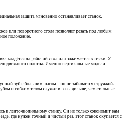
специальная защита мгновенно останавливает станок.
сков или поворотного стола позволяет резать под любым
дное положение.
ка кладётся на рабочий стол или зажимается в тиски. У
 неподвижного полотна. Именно вертикальные модели
упный зуб с большим шагом – он не забивается стружкой.
убом и гибким телом служат в разы дольше, чем стальные.
есь к ленточнопильному станку. Он не только сэкономит вам
зде, где нужен точный и чистый рез, этот станок окупается с