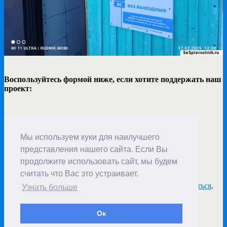
Воспользуйтесь формой ниже, если хотите поддержать наш
проект:
Мы используем куки для наилучшего
1
представления нашего сайта. Если Вы
продолжите использовать сайт, мы будем
Добавить комментарий
считать что Вас это устраивает.
Для отправки комментария вам необходимо
авторизоваться
.
Узнать больше
Ок