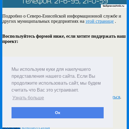
Подробно о Северо-Енисейской информационной службе и
других муниципальных предприятиях на
этой странице
.
Воспользуйтесь формой ниже, если хотите поддержать наш
проект:
Мы используем куки для наилучшего
1
представления нашего сайта. Если Вы
продолжите использовать сайт, мы будем
Добавить комментарий
считать что Вас это устраивает.
Для отправки комментария вам необходимо
авторизоваться
.
Узнать больше
Ок
Наверх
мобильн.
компьютерная