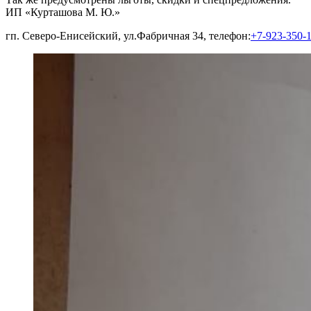
ИП «Курташова М. Ю.»
гп. Северо-Енисейский, ул.Фабричная 34, телефон:
+7-923-350-