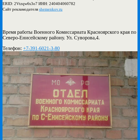
ERID: 2Vtzqw6s3o7 ИНН: 240404060782
Сайт рекламодателя
shemenkov.ru
Время работы Военного Комиссариата Красноярского края по
Северо-Енисейскому району. Ул. Суворова,4.
Телефон:
+7-391-6021-3-80