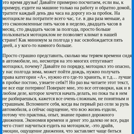
это время друзья! Давайте примерно посчитаем, если вы, к
примеру, ездите на машине только на работу и обратно домой,
тратите каждый день два часа на дорогу из-за пробок. На
мотоцикле вы потратите всего час, т.е. в два раза меньше, а
это сэкономленные пять часов в неделю, двадцать часов в
месяц, сто двадцать часов за полгода, просто больше
пользоваться мотоциклом не позволяет климат в нашей
стране! Как минимум за полгода у вас освобождается пять
дней, а у кого-то намного больше.
Просто страшно представить, сколько мы теряем времени сидя
в автомобиле, но, несмотря на это многих отпугивает
мотоцикл, почему? Давайте по порядку, мотоцикл это опасно,
у нас полгода зима, может пойти дождь, нужно получать
права категории «А», нужно его где-то хранить, и т.д… лучше
в пробке постою, узнаете себя?! Но раз вы читаете этот текст,
не все еще потеряно! Поверьте мне, это все отговорки, как и в
любом деле, которое хочется начать делать, но пока ты в нем
не разбираешься, кажется все очень сложным, не понятным и
страшным. Вспомните себя, когда вы первый раз сели за руль
автомобиля, а сейчас ощущение, что всю жизнь ездили,
потому что практика, опыт, знание правил дорожного
движения. Экономия времени и денег это далеко не все, ради
чего стоит научиться ездить на мотоцикле, -это драйв,
эмоции, ощущение движения, что заставляет чаще биться