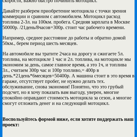
скорости, важно быстро починить мотоцикл.
Давайте разберем приобретение мотоцикла с точки зрения
коммерции и сравним с автомобилем. Мотоцикл расход
топлива 2-3л. на 100км. пробега. Средняя зарплата в Москве
50000р. /21день/8часов=300р. стоит час рабочего времени.
Например, среднее расстояние до работы и обратно домой
50км., берем период шесть месяцев.
На автомобиле вы тратите 2часа на дорогу и сжигаете 5л.
топлива, на мотоцикле 1 час и 2л. топлива, на мотоцикле мы
экономим за день, самое главное время, а это 1ч, и топлива
3л., считаем 300р час и 100р топливо,= 400р в
день.*21день*6месяцев=50400р. А машина стоит в это время в
гараже, отсутствует пробег, не нужно делать тех.
обслуживание, снова экономия! Понятно, что это грубый
подсчет, но я хочу показать вам выгоду, уверен, многие
спокойно оправдают стоимость мотоцикла за сезон, а многие
смогут отложить денег и на следующий мотоцикл.
Воспользуйтесь формой ниже, если хотите поддержать наш
проект: