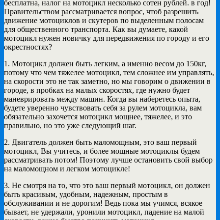
бесплатна, налог на мотоцикл несколько сотен рублей. в год!
Правительством рассматривается вопрос, чтоб разрешить
движение мотоциклов и скутеров по выделенным полосам
для общественного транспорта. Как вы думаете, какой
мотоцикл нужен новичку для передвижения по городу и его
окрестностях?
1. Мотоцикл должен быть легким, а именно весом до 150кг,
потому что чем тяжелее мотоцикл, тем сложнее им управлять,
на скорости это не так заметно, но мы говорим о движении в
городе, в пробках на малых скоростях, где нужно будет
маневрировать между машин. Когда вы наберетесь опыта,
будете уверенно чувствовать себя за рулем мотоцикла, вам
обязательно захочется мотоцикл мощнее, тяжелее, и это
правильно, но это уже следующий шаг.
2. Двигатель должен быть маломощным, это ваш первый
мотоцикл, Вы учитесь, и более мощные мотоциклы будем
рассматривать потом! Поэтому лучше остановить свой выбор
на маломощном и легком мотоцикле!
3. Не смотря на то, что это ваш первый мотоцикл, он должен
быть красивым, удобным, надежным, простым в
обслуживании и не дорогим! Ведь пока мы учимся, всякое
бывает, не удержали, уронили мотоцикл, падение на малой