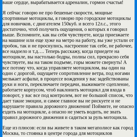
ваше сердце, вырабатывается адреналин, гормон счастья!
Я сейчас говорю не про бешеные скорости, мощные
спортивные мотоциклы, я говорю про городские мотоциклы
для новичков, с двигателем 150куб. и всего 12л.с., этого
достаточно, чтоб получить ощущения, о которых я говорил
выше. Вспомните, как вы себя чувствуете, когда приезжаете
на машине или еще хуже на метро на работу, вы уже устали от
пробок, так и не проснулись, настроение так себе, не рабочее,
все надоело и т.д…. Теперь расскажу, когда приедете на
мотоцикле, вы настолько бодры, полны сил, прекрасно себя
чувствуете, вы на таком подъеме, горы можете свернуть! А
все потому что, когда управляете мотоциклом, вы один на
один с дорогой, ощущаете сопротивление ветра, под ногами
мелькает асфальт, в процессе вождения у вас задействованы
руки и ноги, переключаете передачи, выжимаете сцепление,
работаете корпусом, чтоб наклонить мотоцикл для входа в
поворот, у вас все под контролем, вот не большой список, что
дает такие эмоции, и самое главное вы не рискуете и не
нарушаете правила дорожного движения! Поймите, не опасно
ездить на мотоцикле, а опасно не уметь водить, не знать
правил дорожного движения и садиться за руль мотоцикла.
Еще из плюсов: если вы живете в таком мегаполисе как город
Москва, то стоянка в центре города для мотоциклов