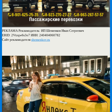
РЕКЛАМА Рекламодатель: ИП Шеменков Иван Сегреевич
ERID: 2Vtzqw6s3o7 ИНН: 240404060782
Сайт рекламодателя
shemenkov.ru