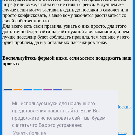
штраф или хуже, чтобы его не сняли с рейса. В лучшем же
случае вещи могут заставить сдать до посадки в самолет или
просто конфисковать, а мало кому захочется расставаться со
своей собственностью.
Для всего есть свои правила, узнать о них просто, для этого
достаточно будет зайти на сайт нужной авиакомпании, и чем
лучше пассажир будет соблюдать правила, тем меньше у него
будет проблем, да и у остальных пассажиров тоже.
Воспользуйтесь формой ниже, если хотите поддержать наш
проект:
предыдущая запись
Nokian: шины для севера и юга
Мы используем куки для наилучшего
следующая запись
Основные достопримечательности Москвы
представления нашего сайта. Если Вы
продолжите использовать сайт, мы будем
Добавить комментарий
считать что Вас это устраивает.
Для отправки комментария вам необходимо
авторизоваться
.
Узнать больше